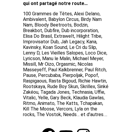
qui ont partagé notre route…
100 Grammes de Têtes, Alexi Delano,
Ambivalent, Babylon Circus, Birdy Nam
Nam, Bloody Beetroots, Bodzin,
Breakbot, Dubfire, Dub incorporation,
Elisa Do Brasil, Extrawelt, Hilight Tribe,
Improvisator Dub, Jah Legacy, Kana,
Kavinsky, Koan Sound, Le Cri du Slip,
Lenny D, Les Vieilles Salopes, Loco Dice,
Lyricson, Manu le Malin, Michael Meyer,
Missill, Mr Oizo, Orgasmic, Nicolas
Masseyeff, Paul Kalkbrenner, Paul Ritch,
Pause, Percubaba, Pierpoljak, Popof,
Raspigaous, Rasta Bigoud, Richie Hawtin,
Rootskaya, Rude Boy Skun, Skrillex, Sinké
Zakéou, Tagada Jones, Technasia, Uffie,
Vitalic, Yelle, Gary Beck, Klaudia Gawlas,
Ritmo, Animato, The Katts, Tchapakan,
Kill The Moose, Vercors, Lyla on the
rocks, The Vostok, Needs… et d’autres….