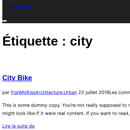
Billetterie
Étiquette :
city
City Bike
par
FishMyKiss
Architecture
,
Urban
22 juillet 2019
Les comm
This is some dummy copy. You’re not really supposed to r
might look like if it were real content. If you want to rea
Lire la suite de