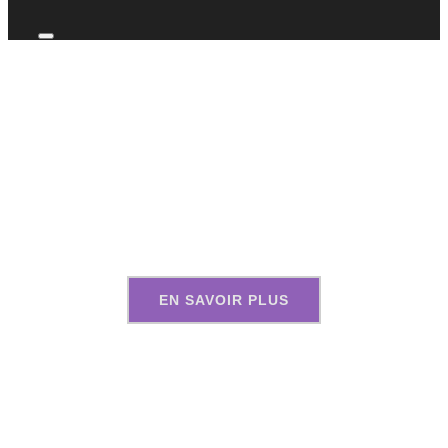
FISH MY KISS
Concerts qui résonnent,
actions qui raisonnent !
EN SAVOIR PLUS