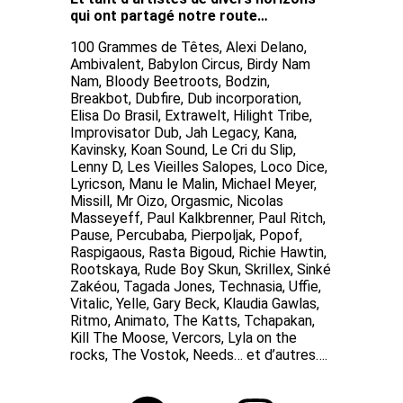
qui ont partagé notre route…
100 Grammes de Têtes, Alexi Delano,
Ambivalent, Babylon Circus, Birdy Nam
Nam, Bloody Beetroots, Bodzin,
Breakbot, Dubfire, Dub incorporation,
Elisa Do Brasil, Extrawelt, Hilight Tribe,
Improvisator Dub, Jah Legacy, Kana,
Kavinsky, Koan Sound, Le Cri du Slip,
Lenny D, Les Vieilles Salopes, Loco Dice,
Lyricson, Manu le Malin, Michael Meyer,
Missill, Mr Oizo, Orgasmic, Nicolas
Masseyeff, Paul Kalkbrenner, Paul Ritch,
Pause, Percubaba, Pierpoljak, Popof,
Raspigaous, Rasta Bigoud, Richie Hawtin,
Rootskaya, Rude Boy Skun, Skrillex, Sinké
Zakéou, Tagada Jones, Technasia, Uffie,
Vitalic, Yelle, Gary Beck, Klaudia Gawlas,
Ritmo, Animato, The Katts, Tchapakan,
Kill The Moose, Vercors, Lyla on the
rocks, The Vostok, Needs… et d’autres….